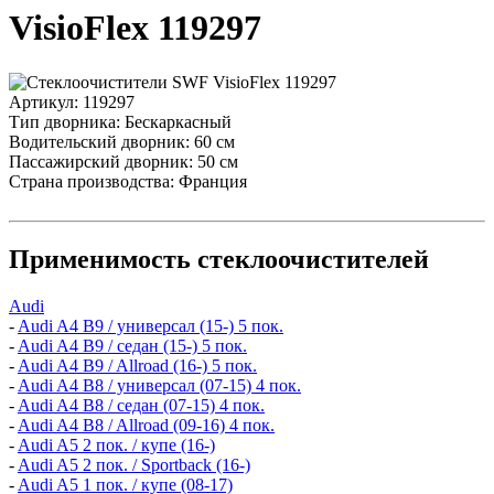
VisioFlex 119297
Артикул:
119297
Тип дворника:
Бескаркасный
Водительский дворник:
60 см
Пассажирский дворник:
50 см
Страна производства:
Франция
Применимость стеклоочистителей
Audi
-
Audi A4 B9 / универсал (15-) 5 пок.
-
Audi A4 B9 / седан (15-) 5 пок.
-
Audi A4 B9 / Allroad (16-) 5 пок.
-
Audi A4 B8 / универсал (07-15) 4 пок.
-
Audi A4 B8 / седан (07-15) 4 пок.
-
Audi A4 B8 / Allroad (09-16) 4 пок.
-
Audi A5 2 пок. / купе (16-)
-
Audi A5 2 пок. / Sportback (16-)
-
Audi A5 1 пок. / купе (08-17)