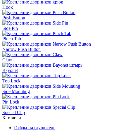
Hook
Push Button
Side Pin
Pinch Tab
Narrow Push Button
Claw
Bayonet
Top Lock
Side Mounting
Pin Lock
Special Clip
Каталоги
Гофры на глушитель