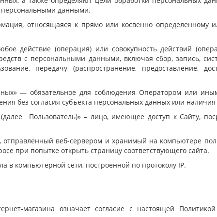
анных, а также определяют цели обработки персональных да
 с персональными данными.
мация, относящаяся к прямо или косвенно определенному и
юбое действие (операция) или совокупность действий (опер
редств с персональными данными, включая сбор, запись, сис
ьзование, передачу (распространение, предоставление, дост
анных» — обязательное для соблюдения Оператором или ин
ения без согласия субъекта персональных данных или наличия 
а (далее Пользователь)» – лицо, имеющее доступ к Сайту, п
х, отправленный веб-сервером и хранимый на компьютере поль
росе при попытке открыть страницу соответствующего сайта.
зла в компьютерной сети, построенной по протоколу IP.
тернет-магазина означает согласие с настоящей Политико