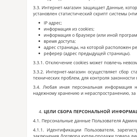
3.3. Интернет-магазин защищает Данные, кото
установлен статистический скрипт системы («пи
IP адрес;
информация из cookies;
информация о браузере (или иной программ
время доступа;
адрес страницы, на которой расположен р
реферер (адрес предыдущей страницы).
3.3.1. Отключение cookies может повлечь нево
3.3.2. Интернет-магазин осуществляет сбор с
технических проблем, для контроля законност
3.4. Любая иная персональная информация н
надежному хранению и нераспространению, за и
ЦЕЛИ СБОРА ПЕРСОНАЛЬНОЙ ИНФОРМА
4.1. Персональные данные Пользователя Админи
4.1.1. Идентификации Пользователя, зарегис
заключения Договора купли-продажи товара ди