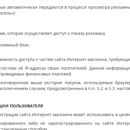
рые автоматически передаются в процессе просмотра рекламны
ксель»):
е, которая осуществляет доступ к показу рекламы);
екламный блок;
зможность доступа к частям сайта Интернет-магазина, требующ
татистики об IP-адресах своих посетителей. Данная информа
и проводимых финансовых платежей.
еоговоренная выше (история покупок, используемые браузе
сключением случаев, предусмотренных в п.п. 5.2. и 5.3. нас
ЦИИ ПОЛЬЗОВАТЕЛЯ
страция сайта Интернет-магазина может использовать в целях
трированного либо не зарегистрированного на сайте Интер
станционным способом.