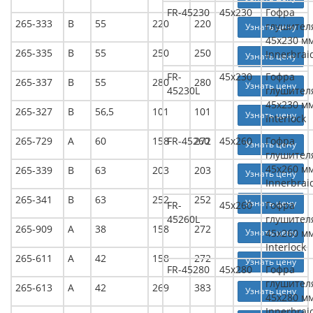
FR-45230
45x230
Гофра
265-333
В
55
220
220
глушител
Узнать цену
45x230 м
265-335
В
55
250
250
Innerbrai
Узнать цену
FR-
45x230
Гофра
265-337
В
55
280
280
Узнать цену
45230L
глушител
45x230 м
265-327
В
56,5
101
101
Узнать цену
Interlock
265-729
А
60
158
FR-45260
272
45x260
Гофра
Узнать цену
глушител
45x260 м
265-339
В
63
203
203
Узнать цену
Innerbrai
265-341
В
63
252
252
Узнать цену
FR-
45x260
Гофра
45260L
глушител
265-909
А
38
158
272
Узнать цену
45x260 м
Interlock
265-611
А
42
158
272
Узнать цену
FR-45280
45x280
Гофра
глушител
265-613
А
42
269
383
Узнать цену
45x280 м
Innerbrai