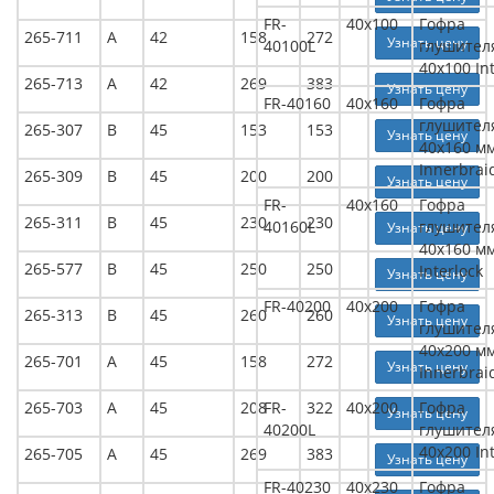
FR-
40x100
Гофра
265-711
А
42
158
272
Узнать цену
40100L
глушител
40x100 In
265-713
А
42
269
383
Узнать цену
FR-40160
40x160
Гофра
глушител
265-307
В
45
153
153
Узнать цену
40x160 м
Innerbrai
265-309
В
45
200
200
Узнать цену
FR-
40x160
Гофра
265-311
В
45
230
230
40160L
глушител
Узнать цену
40x160 м
265-577
В
45
250
250
Interlock
Узнать цену
FR-40200
40x200
Гофра
265-313
В
45
260
260
Узнать цену
глушител
40x200 м
265-701
А
45
158
272
Узнать цену
Innerbrai
265-703
А
45
208
FR-
322
40x200
Гофра
Узнать цену
40200L
глушител
40x200 In
265-705
А
45
269
383
Узнать цену
FR-40230
40x230
Гофра