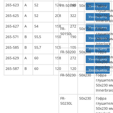
265-623
А
52
126
240
FR-50150
50x150
Гофра
Узнать цену
глушител
265-625
А
52
208
322
50x150 м
Узнать цену
Innerbrai
265-627
А
54
158
272
Узнать цену
FR-
50x150
Гофра
50150L
глушител
265-571
В
55,5
190
190
Узнать цену
50x150 м
Interlock
265-585
В
55,7
105
105
Узнать цену
FR-50200
50x200
Гофра
глушител
265-629
А
60
158
272
Узнать цену
50x200 м
Innerbrai
265-587
В
60
120
120
Узнать цену
FR-50230
50x230
Гофра
глушител
50x230 м
Innerbrai
FR-
50x230
Гофра
50230L
глушител
50x230 м