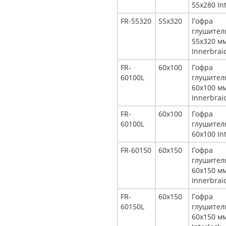
55x280 In
FR-55320
55x320
Гофра
глушител
55x320 м
Innerbrai
FR-
60x100
Гофра
60100L
глушител
60x100 м
Innerbrai
FR-
60x100
Гофра
60100L
глушител
60x100 In
FR-60150
60x150
Гофра
глушител
60x150 м
Innerbrai
FR-
60x150
Гофра
60150L
глушител
60x150 м