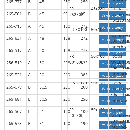
265-777
В
45
250
250
Узнать цену
FR-
45x280
Гофра
265-561
В
45
95
95
45280L
глушител
Узнать цену
45x280 In
265-715
А
45
158
272
Узнать цену
FR-50100
50x100
Гофра
глушител
265-631
А
48
158
272
Узнать цену
50x100 м
Innerbrai
265-517
А
50
158
272
Узнать цену
FR-
50x100
Гофра
50100L
глушител
256-519
А
50
208
322
Узнать цену
50x100 м
Interlock
265-521
А
50
269
383
Узнать цену
FR-50120
50x120
Гофра
265-679
В
50,5
200
200
Узнать цену
глушител
50x120 м
265-681
В
50,5
250
250
Innerbrai
Узнать цену
FR-
50x120
Гофра
265-567
В
51
100
100
Узнать цену
50120L
глушител
50x120 м
265-573
В
51
190
190
Узнать цену
Interlock