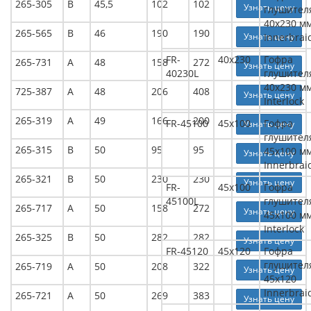
265-305
В
45,5
102
102
Узнать цену
глушител
40x230 м
265-565
В
46
190
190
Узнать цену
Innerbrai
FR-
40x230
Гофра
265-731
А
48
158
272
Узнать цену
40230L
глушител
40x230 м
725-387
А
48
206
408
Узнать цену
Interlock
265-319
А
49
166
200
FR-45100
45x100
Гофра
Узнать цену
глушител
265-315
В
50
95
95
45x100 м
Узнать цену
Innerbrai
265-321
В
50
230
230
Узнать цену
FR-
45x100
Гофра
45100L
глушител
265-717
А
50
158
272
Узнать цену
45x100 м
Interlock
265-325
В
50
282
282
Узнать цену
FR-45120
45x120
Гофра
глушител
265-719
А
50
208
322
Узнать цену
45x120
Innerbrai
265-721
А
50
269
383
Узнать цену