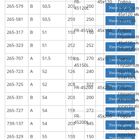
FR-
45x120
Гофра
265-579
В
50,5
200
200
45120L
Узнать цену
глушител
45x120 м
265-581
В
50,5
250
250
Interlock
Узнать цену
FR-45150
45x150
Гофра
265-317
В
51
150
150
Узнать цену
глушител
45x150 м
265-323
В
51
252
252
Узнать цену
Innerbrai
265-707
А
51,5
156
270
FR-
45x150
Гофра
Узнать цену
45150L
глушител
265-723
А
52
126
240
45x150 м
Узнать цену
Interlock
265-725
А
52
208
322
Узнать цену
FR-45200
45x200
Гофра
глушител
265-331
В
54
200
200
Узнать цену
45x200 м
Innerbrai
265-727
А
54
158
272
Узнать цену
FR-
45x200
Гофра
45200L
глушител
739-137
А
54
200
345
Узнать цену
45x200 м
Interlock
265-329
В
55
150
150
Узнать цену