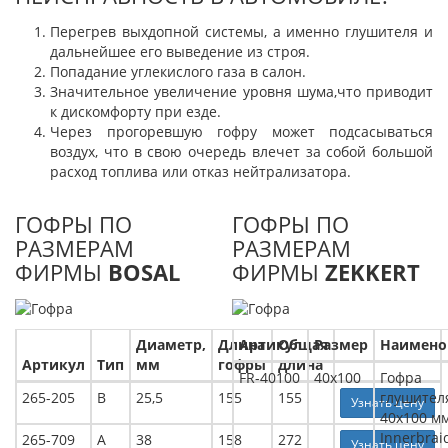
Перегрев выхдопной системы, а именно глушителя и
дальнейшее его выведение из строя.
Попадание углекислого газа в салон.
Значительное увеличение уровня шума,что приводит
к дискомфорту при езде.
Через прогоревшую гофру может подсасываться
воздух, что в свою очередь влечет за собой большой
расход топлива или отказ нейтрализатора.
ГОФРЫ ПО
ГОФРЫ ПО
РАЗМЕРАМ
РАЗМЕРАМ
ФИРМЫ
BOSAL
ФИРМЫ
ZEKKERT
Диаметр,
Длина
Артикул
Общая
Размер
Наимено
Артикул
Тип
мм
гофры
длина
FR-40100
40x100
Гофра
265-205
В
25,5
155
155
глушител
Узнать цену
40x100 м
Innerbrai
265-709
А
38
158
272
Узнать цену