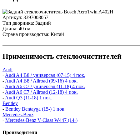
Артикул:
3397008057
Тип дворника:
Задний
Длина:
40 см
Страна производства:
Китай
Применимость стеклоочистителей
Audi
-
Audi A4 B8 / универсал (07-15) 4 пок.
-
Audi A4 B8 / Allroad (09-16) 4 пок.
-
Audi A6 C7 / универсал (11-18) 4 пок.
-
Audi A6 C7 / Allroad (12-18) 4 пок.
-
Audi Q3 (11-18) 1 пок.
Bentley
-
Bentley Bentayga (15-) 1 пок.
Mercedes-Benz
-
Mercedes-Benz V-Class W447 (14-)
Производители