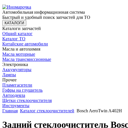
Автомобильная информационная система
Быстрый и удобный поиск запчастей для ТО
КАТАЛОГИ
Каталоги запчастей
Общий каталог
Каталог ТО
Китайские автомобили
Масла и автохимия
Масла моторные
Масла трансмиссионные
Электроника
Аккумуляторы
Лампы
Прочее
Пламегасители
Гофры на глушитель
Автоодеяла
Щетки стеклоочистителя
Инструменты
Главная
Каталог стеклоочистителей
Bosch AeroTwin A402H
Задний стеклоочиститель Bos