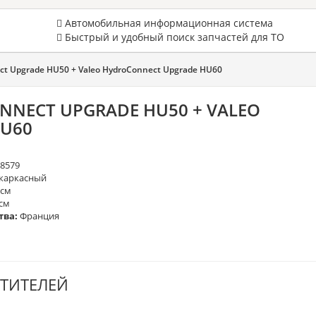
Автомобильная информационная система
Быстрый и удобный поиск запчастей для ТО
ct Upgrade HU50 + Valeo HydroConnect Upgrade HU60
NECT UPGRADE HU50 + VALEO
U60
78579
каркасный
 см
см
тва:
Франция
ТИТЕЛЕЙ