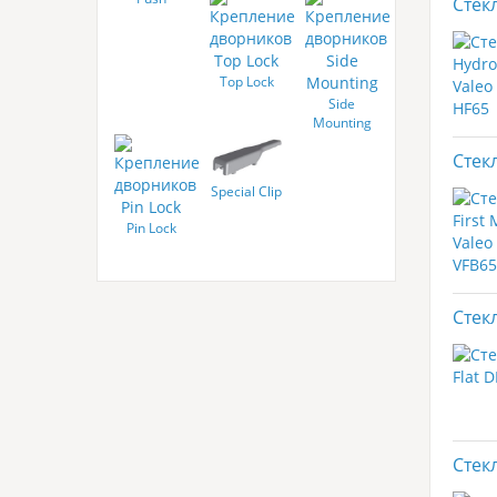
Стек
Button
Top Lock
Side
Mounting
Стекл
Special Clip
Pin Lock
Стек
Стек