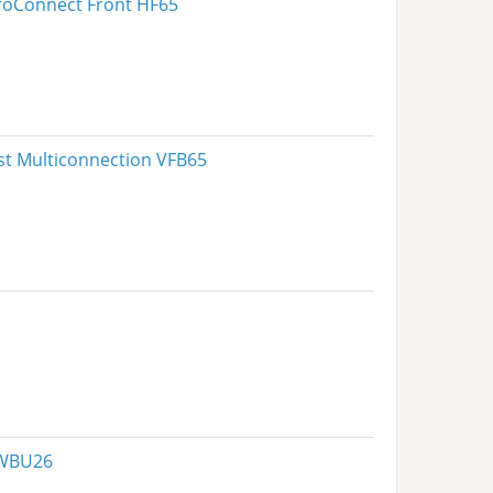
roConnect Front HF65
st Multiconnection VFB65
 WBU26