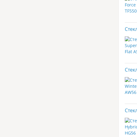
Стекл
Стек
Стек