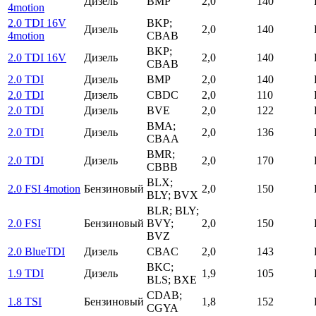
Дизель
BMP
2,0
140
4motion
2.0 TDI 16V
BKP;
Дизель
2,0
140
4motion
CBAB
BKP;
2.0 TDI 16V
Дизель
2,0
140
CBAB
2.0 TDI
Дизель
BMP
2,0
140
2.0 TDI
Дизель
CBDC
2,0
110
2.0 TDI
Дизель
BVE
2,0
122
BMA;
2.0 TDI
Дизель
2,0
136
CBAA
BMR;
2.0 TDI
Дизель
2,0
170
CBBB
BLX;
2.0 FSI 4motion
Бензиновый
2,0
150
BLY; BVX
BLR; BLY;
2.0 FSI
Бензиновый
BVY;
2,0
150
BVZ
2.0 BlueTDI
Дизель
CBAC
2,0
143
BKC;
1.9 TDI
Дизель
1,9
105
BLS; BXE
CDAB;
1.8 TSI
Бензиновый
1,8
152
CGYA