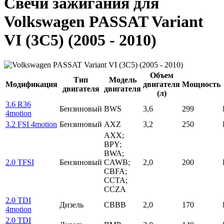
Свечи зажигания для
Volkswagen PASSAT Variant
VI (3C5) (2005 - 2010)
Объем
Тип
Модель
Модификация
двигателя
Мощность
двигателя
двигателя
(л)
3.6 R36
Бензиновый
BWS
3,6
299
4motion
3.2 FSI 4motion
Бензиновый
AXZ
3,2
250
AXX;
BPY;
BWA;
2.0 TFSI
Бензиновый
CAWB;
2,0
200
CBFA;
CCTA;
CCZA
2.0 TDI
Дизель
CBBB
2,0
170
4motion
2.0 TDI