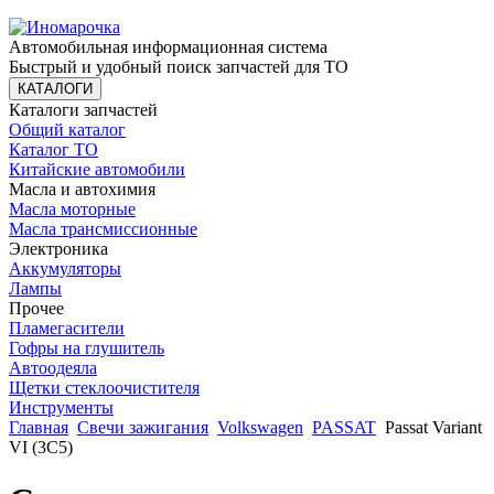
Автомобильная информационная система
Быстрый и удобный поиск запчастей для ТО
КАТАЛОГИ
Каталоги запчастей
Общий каталог
Каталог ТО
Китайские автомобили
Масла и автохимия
Масла моторные
Масла трансмиссионные
Электроника
Аккумуляторы
Лампы
Прочее
Пламегасители
Гофры на глушитель
Автоодеяла
Щетки стеклоочистителя
Инструменты
Главная
Свечи зажигания
Volkswagen
PASSAT
Passat Variant
VI (3C5)